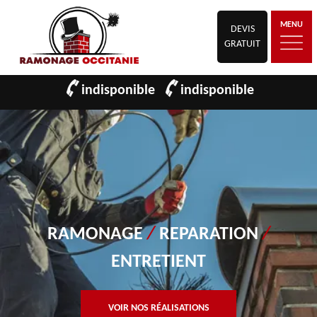
MENU
DEVIS
GRATUIT
indisponible
indisponible
RAMONAGE
/
REPARATION
/
ENTRETIENT
VOIR NOS RÉALISATIONS