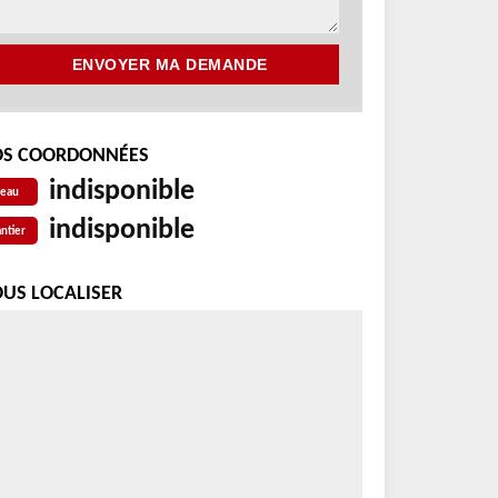
S COORDONNÉES
indisponible
reau
indisponible
ntier
US LOCALISER