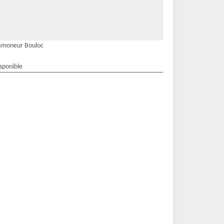
amoneur Bouloc
isponible