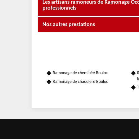
Les artisans ramoneurs de Ramonage Occit
professionnels
Nos autres prestations
Ramonage de cheminée Bouloc
R
B
Ramonage de chaudière Bouloc
T