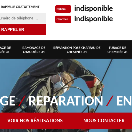
indisponible
 RAPPELLE GRATUITEMENT
Bureau
indisponible
Chantier
AGE DE
RAMONAGE DE
RÉPARATION POSE CHAPEAU DE
TUBAGE DE
NÉE 31
CHAUDIÈRE 31
CHEMINÉE 31
CHEMINÉE 31
AGE
/
REPARATION
/
EN
VOIR NOS RÉALISATIONS
NOUS CONTACTER