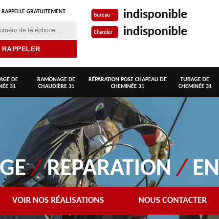
indisponible
 RAPPELLE GRATUITEMENT
Bureau
indisponible
Chantier
AGE DE
RAMONAGE DE
RÉPARATION POSE CHAPEAU DE
TUBAGE DE
NÉE 31
CHAUDIÈRE 31
CHEMINÉE 31
CHEMINÉE 31
AGE
/
REPARATION
/
EN
VOIR NOS RÉALISATIONS
NOUS CONTACTER