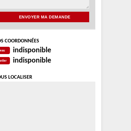
S COORDONNÉES
indisponible
reau
indisponible
ntier
US LOCALISER