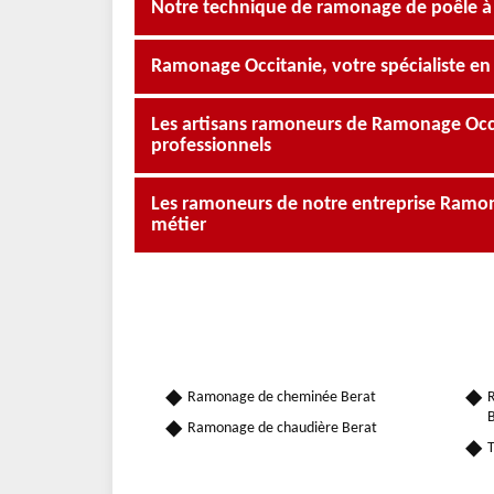
Notre technique de ramonage de poêle à
Ramonage Occitanie, votre spécialiste e
Les artisans ramoneurs de Ramonage Occit
professionnels
Les ramoneurs de notre entreprise Ramona
métier
Ramonage de cheminée Berat
R
B
Ramonage de chaudière Berat
T