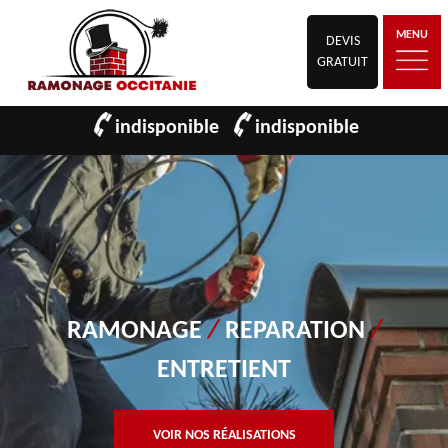
MENU
DEVIS
GRATUIT
indisponible
indisponible
RAMONAGE
/
REPARATION
/
ENTRETIENT
VOIR NOS RÉALISATIONS