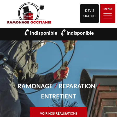
MENU
DEVIS
GRATUIT
indisponible
indisponible
RAMONAGE
/
REPARATION
/
ENTRETIENT
VOIR NOS RÉALISATIONS