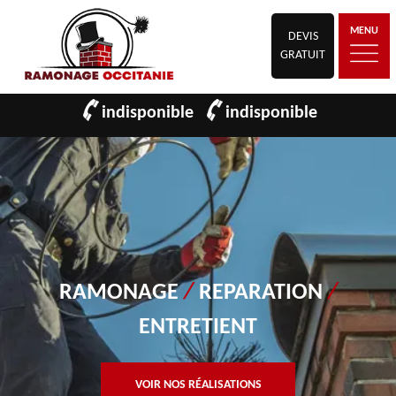
MENU
DEVIS
GRATUIT
indisponible
indisponible
RAMONAGE
/
REPARATION
/
ENTRETIENT
VOIR NOS RÉALISATIONS