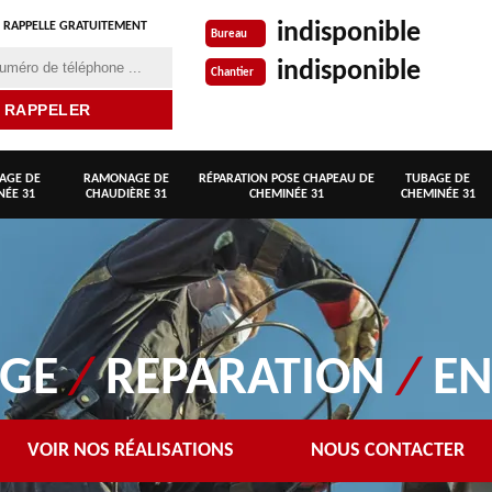
indisponible
 RAPPELLE GRATUITEMENT
Bureau
indisponible
Chantier
AGE DE
RAMONAGE DE
RÉPARATION POSE CHAPEAU DE
TUBAGE DE
NÉE 31
CHAUDIÈRE 31
CHEMINÉE 31
CHEMINÉE 31
AGE
/
REPARATION
/
EN
VOIR NOS RÉALISATIONS
NOUS CONTACTER