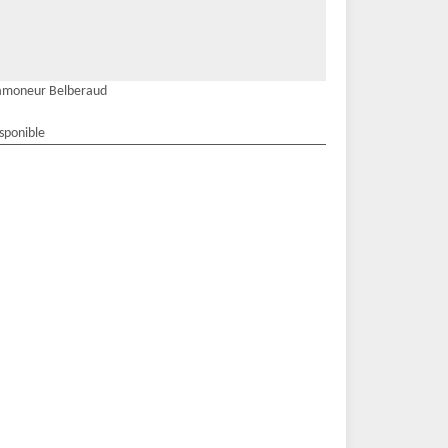
amoneur Belberaud
isponible