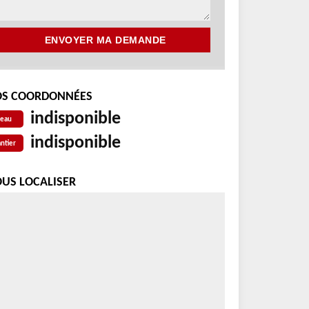
S COORDONNÉES
indisponible
reau
indisponible
ntier
US LOCALISER