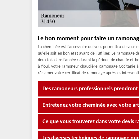
Le bon moment pour faire un ramonag
La cheminée est l’accessoire qui vous permettra de vous me
qu’elle soit en bon état avant de l’utiliser. Le ramonage d
deux fois dans l’année : durant la période de chauffe et h
à fioul, votre ramoneur chaudière Ramonage Occitanie à 
réclamer votre certificat de ramonage après les intervent
Des ramoneurs professionnels prendront 
Entretenez votre cheminée avec votre a
Ce que vous trouverez dans votre devis 
Les diverses techniques de ramonage que