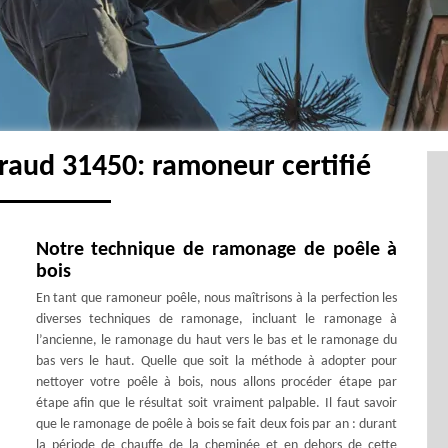
raud 31450: ramoneur certifié
Notre technique de ramonage de poêle à
bois
En tant que ramoneur poêle, nous maîtrisons à la perfection les
diverses techniques de ramonage, incluant le ramonage à
l’ancienne, le ramonage du haut vers le bas et le ramonage du
bas vers le haut. Quelle que soit la méthode à adopter pour
nettoyer votre poêle à bois, nous allons procéder étape par
étape afin que le résultat soit vraiment palpable. Il faut savoir
que le ramonage de poêle à bois se fait deux fois par an : durant
la période de chauffe de la cheminée et en dehors de cette