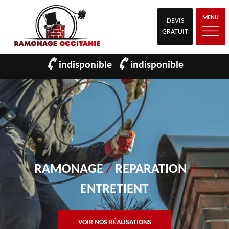
MENU
DEVIS
GRATUIT
indisponible
indisponible
RAMONAGE
/
REPARATION
/
ENTRETIENT
VOIR NOS RÉALISATIONS