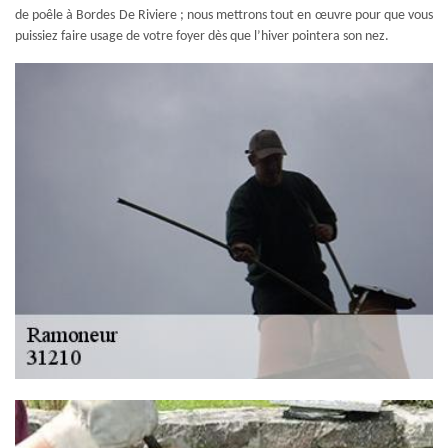
de poêle à Bordes De Riviere ; nous mettrons tout en œuvre pour que vous
puissiez faire usage de votre foyer dès que l’hiver pointera son nez.