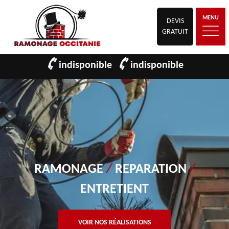
MENU
DEVIS
GRATUIT
indisponible
indisponible
RAMONAGE
/
REPARATION
/
ENTRETIENT
VOIR NOS RÉALISATIONS