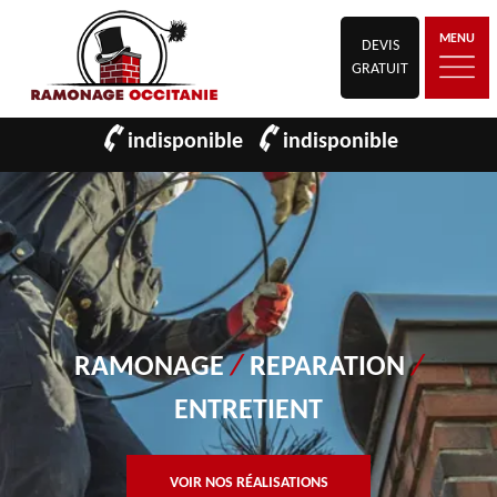
MENU
DEVIS
GRATUIT
indisponible
indisponible
RAMONAGE
/
REPARATION
/
ENTRETIENT
VOIR NOS RÉALISATIONS