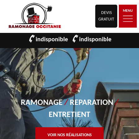
MENU
DEVIS
GRATUIT
indisponible
indisponible
RAMONAGE
/
REPARATION
/
ENTRETIENT
VOIR NOS RÉALISATIONS