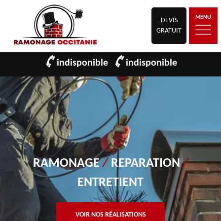
MENU
DEVIS
GRATUIT
indisponible
indisponible
RAMONAGE
/
REPARATION
/
ENTRETIENT
VOIR NOS RÉALISATIONS