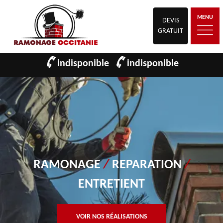
MENU
DEVIS
GRATUIT
indisponible
indisponible
RAMONAGE
/
REPARATION
/
ENTRETIENT
VOIR NOS RÉALISATIONS