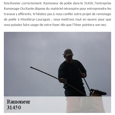
fonctionner correctement. Ramoneur de poêle dans le 31450, l’entreprise
Ramonage Occitanie dispose du matériel nécessaire pour entreprendre les
travaux y afférents. N’hésitez pas à nous confier votre projet de ramonage
de poêle à Montbrun Lauragais ; nous mettrons tout en œuvre pour que
vous puissiez faire usage de votre foyer dès que l’hiver pointera son nez.