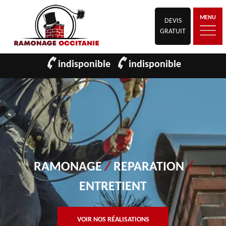
MENU
DEVIS
GRATUIT
indisponible
indisponible
RAMONAGE
/
REPARATION
/
ENTRETIENT
VOIR NOS RÉALISATIONS