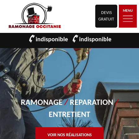
MENU
DEVIS
GRATUIT
indisponible
indisponible
RAMONAGE
/
REPARATION
/
ENTRETIENT
VOIR NOS RÉALISATIONS