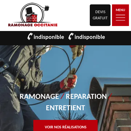
MENU
DEVIS
GRATUIT
indisponible
indisponible
RAMONAGE
/
REPARATION
/
ENTRETIENT
VOIR NOS RÉALISATIONS