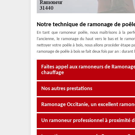
Notre technique de ramonage de poêle
En tant que ramoneur poêle, nous maîtrisons à la perf
l’ancienne, le ramonage du haut vers le bas et le ramo
nettoyer votre poêle à bois, nous allons procéder étape par
ramonage de poêle à bois se fait deux fois par an : durant
Faites appel aux ramoneurs de Ramonage O
chauffage
Nos autres prestations
Ramonage Occitanie, un excellent ramon
Un ramoneur professionnel à proximité d