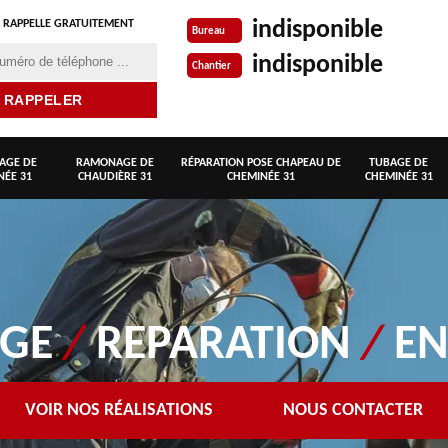
indisponible
 RAPPELLE GRATUITEMENT
Bureau
indisponible
Chantier
AGE DE
RAMONAGE DE
RÉPARATION POSE CHAPEAU DE
TUBAGE DE
NÉE 31
CHAUDIÈRE 31
CHEMINÉE 31
CHEMINÉE 31
AGE
/
REPARATION
/
EN
VOIR NOS RÉALISATIONS
NOUS CONTACTER