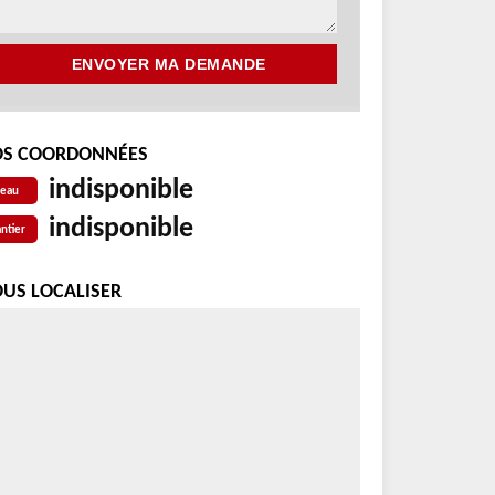
S COORDONNÉES
indisponible
reau
indisponible
ntier
US LOCALISER