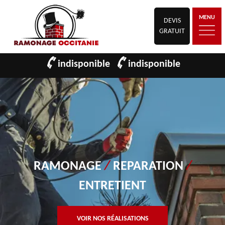
MENU
DEVIS
GRATUIT
indisponible
indisponible
RAMONAGE
/
REPARATION
/
ENTRETIENT
VOIR NOS RÉALISATIONS