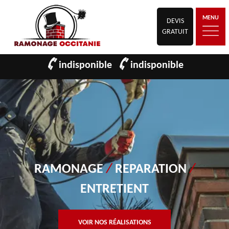
MENU
DEVIS
GRATUIT
indisponible
indisponible
RAMONAGE
/
REPARATION
/
ENTRETIENT
VOIR NOS RÉALISATIONS