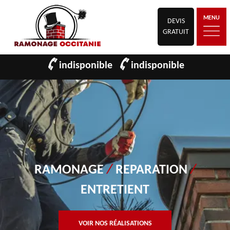
MENU
DEVIS
GRATUIT
indisponible
indisponible
RAMONAGE
/
REPARATION
/
ENTRETIENT
VOIR NOS RÉALISATIONS