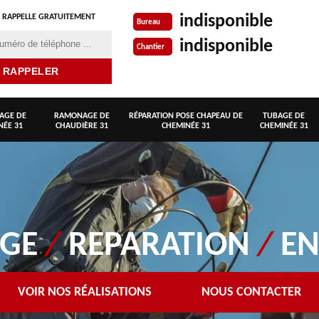
indisponible
 RAPPELLE GRATUITEMENT
Bureau
indisponible
Chantier
AGE DE
RAMONAGE DE
RÉPARATION POSE CHAPEAU DE
TUBAGE DE
NÉE 31
CHAUDIÈRE 31
CHEMINÉE 31
CHEMINÉE 31
AGE
/
REPARATION
/
EN
VOIR NOS RÉALISATIONS
NOUS CONTACTER