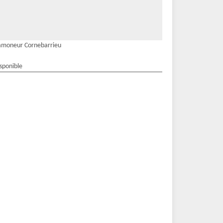
amoneur Cornebarrieu
isponible