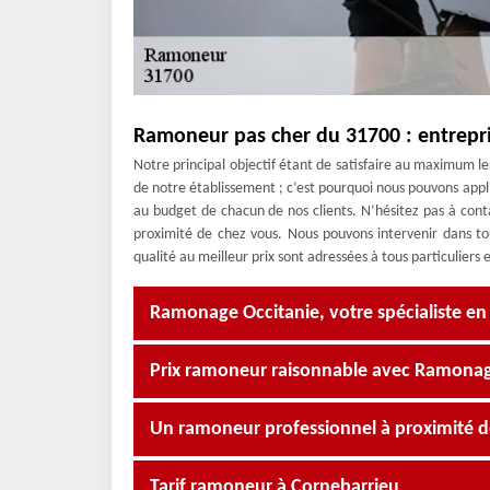
Ramoneur pas cher du 31700 : entrepr
Notre principal objectif étant de satisfaire au maximum les 
de notre établissement ; c’est pourquoi nous pouvons app
au budget de chacun de nos clients. N’hésitez pas à co
proximité de chez vous. Nous pouvons intervenir dans tou
qualité au meilleur prix sont adressées à tous particuliers 
Ramonage Occitanie, votre spécialiste 
Prix ramoneur raisonnable avec Ramonag
Un ramoneur professionnel à proximité d
Tarif ramoneur à Cornebarrieu