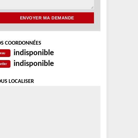
S COORDONNÉES
indisponible
reau
indisponible
ntier
US LOCALISER