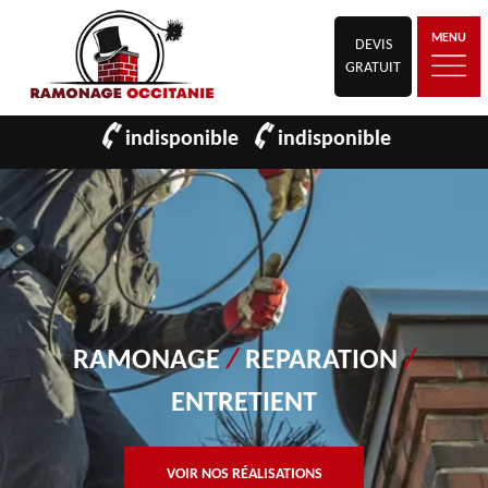
MENU
DEVIS
GRATUIT
indisponible
indisponible
RAMONAGE
/
REPARATION
/
ENTRETIENT
VOIR NOS RÉALISATIONS