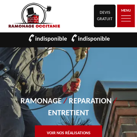
MENU
DEVIS
GRATUIT
indisponible
indisponible
RAMONAGE
/
REPARATION
/
ENTRETIENT
VOIR NOS RÉALISATIONS