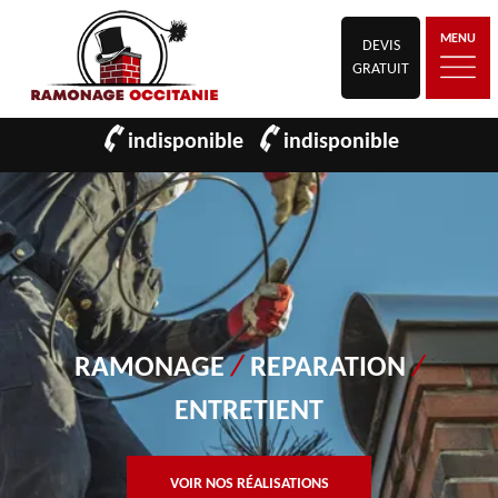
MENU
DEVIS
GRATUIT
indisponible
indisponible
RAMONAGE
/
REPARATION
/
ENTRETIENT
VOIR NOS RÉALISATIONS