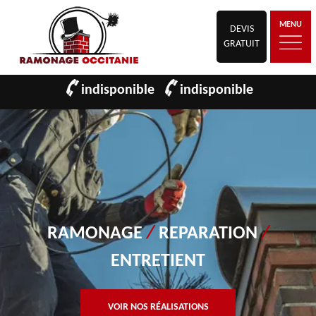
MENU
DEVIS
GRATUIT
indisponible
indisponible
RAMONAGE
/
REPARATION
/
ENTRETIENT
VOIR NOS RÉALISATIONS