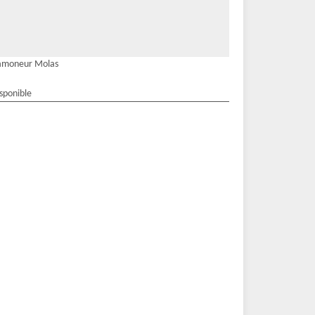
amoneur Molas
isponible