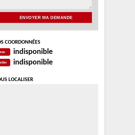
S COORDONNÉES
indisponible
reau
indisponible
ntier
US LOCALISER