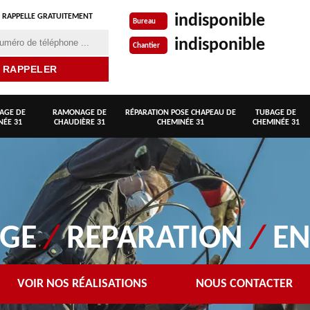
indisponible
 RAPPELLE GRATUITEMENT
Bureau
indisponible
Chantier
AGE DE
RAMONAGE DE
RÉPARATION POSE CHAPEAU DE
TUBAGE DE
NÉE 31
CHAUDIÈRE 31
CHEMINÉE 31
CHEMINÉE 31
AGE
/
REPARATION
/
EN
VOIR NOS RÉALISATIONS
NOUS CONTACTER