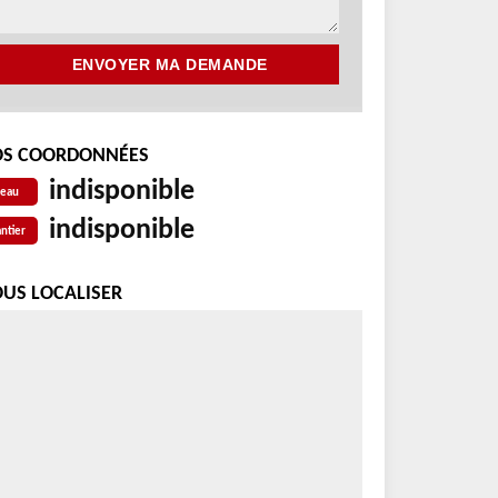
S COORDONNÉES
indisponible
reau
indisponible
ntier
US LOCALISER