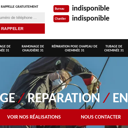
indisponible
 RAPPELLE GRATUITEMENT
Bureau
indisponible
Chantier
AGE DE
RAMONAGE DE
RÉPARATION POSE CHAPEAU DE
TUBAGE DE
NÉE 31
CHAUDIÈRE 31
CHEMINÉE 31
CHEMINÉE 31
AGE
/
REPARATION
/
EN
VOIR NOS RÉALISATIONS
NOUS CONTACTER