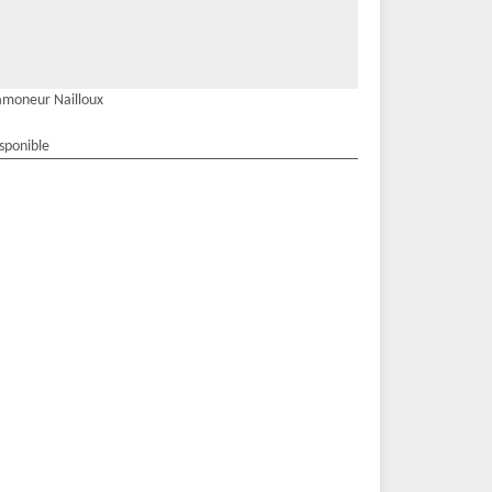
moneur Nailloux
isponible