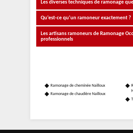
Les diverses techniques de ramonage que
Qu’est-ce qu’un ramoneur exactement ?
Les artisans ramoneurs de Ramonage Occit
professionnels
Ramonage de cheminée Nailloux
R
N
Ramonage de chaudière Nailloux
T