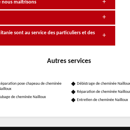
 nous maîtrisons
anie sont au service des particuliers et des
Autres services
éparation pose chapeau de cheminée
Débistrage de cheminée Naillou
ailloux
Réparation de cheminée Naillou
ubage de cheminée Nailloux
Entretien de cheminée Nailloux