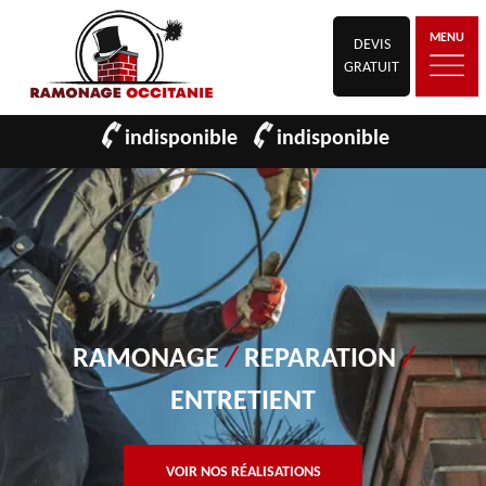
MENU
DEVIS
GRATUIT
indisponible
indisponible
RAMONAGE
/
REPARATION
/
ENTRETIENT
VOIR NOS RÉALISATIONS