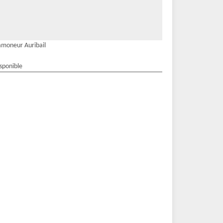
moneur Auribail
isponible