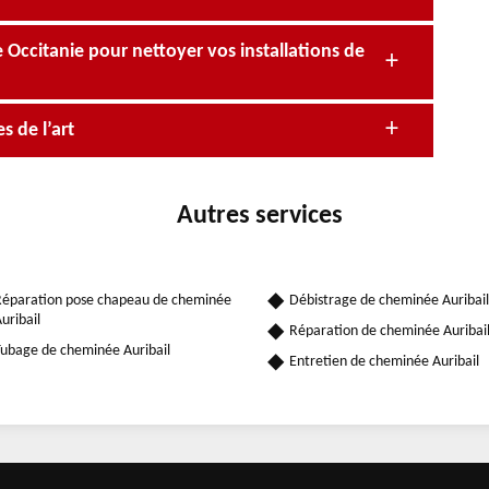
ccitanie pour nettoyer vos installations de
s de l’art
Autres services
éparation pose chapeau de cheminée
Débistrage de cheminée Auribail
uribail
Réparation de cheminée Auribai
ubage de cheminée Auribail
Entretien de cheminée Auribail