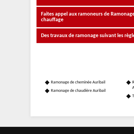
Faites appel aux ramoneurs de Ramonage O
chauffage
Des travaux de ramonage suivant les règle
Ramonage de cheminée Auribail
R
A
Ramonage de chaudière Auribail
T