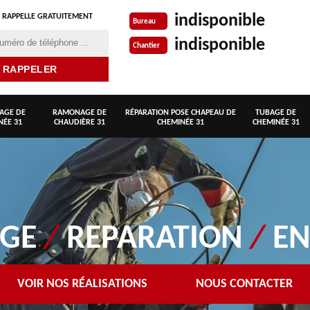
indisponible
 RAPPELLE GRATUITEMENT
Bureau
indisponible
Chantier
AGE DE
RAMONAGE DE
RÉPARATION POSE CHAPEAU DE
TUBAGE DE
NÉE 31
CHAUDIÈRE 31
CHEMINÉE 31
CHEMINÉE 31
AGE
/
REPARATION
/
EN
VOIR NOS RÉALISATIONS
NOUS CONTACTER