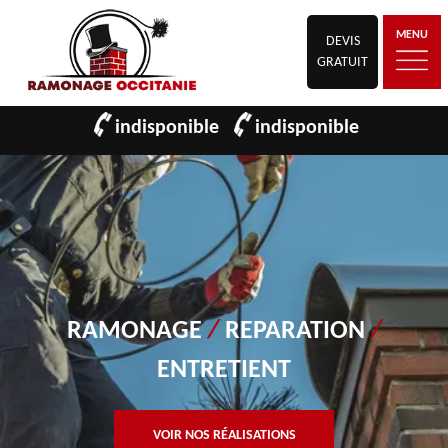
MENU
DEVIS
GRATUIT
indisponible
indisponible
RAMONAGE
/
REPARATION
/
ENTRETIENT
VOIR NOS RÉALISATIONS