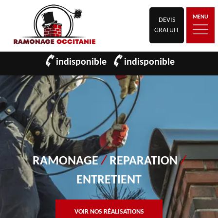
MENU
DEVIS
GRATUIT
indisponible
indisponible
RAMONAGE
/
REPARATION
/
ENTRETIENT
VOIR NOS RÉALISATIONS