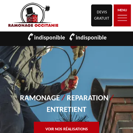
MENU
DEVIS
GRATUIT
indisponible
indisponible
RAMONAGE
/
REPARATION
/
ENTRETIENT
VOIR NOS RÉALISATIONS