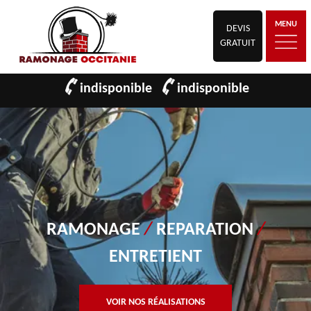
MENU
DEVIS
GRATUIT
indisponible
indisponible
RAMONAGE
/
REPARATION
/
ENTRETIENT
VOIR NOS RÉALISATIONS