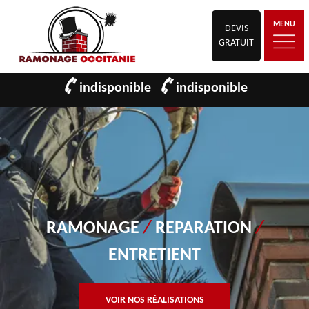
MENU
DEVIS
GRATUIT
indisponible
indisponible
RAMONAGE
/
REPARATION
/
ENTRETIENT
VOIR NOS RÉALISATIONS