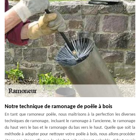
Notre technique de ramonage de poêle à bois
En tant que ramoneur poêle, nous maîtrisons à la perfection les diverses
techniques de ramonage, incluant le ramonage à l’ancienne, le ramonage
du haut vers le bas et le ramonage du bas vers le haut. Quelle que soit la
méthode à adopter pour nettoyer votre poêle à bois, nous allons procéder