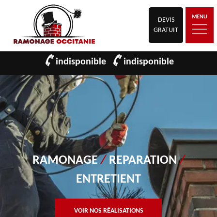
MENU
DEVIS
GRATUIT
indisponible
indisponible
RAMONAGE
/
REPARATION
/
ENTRETIENT
VOIR NOS RÉALISATIONS