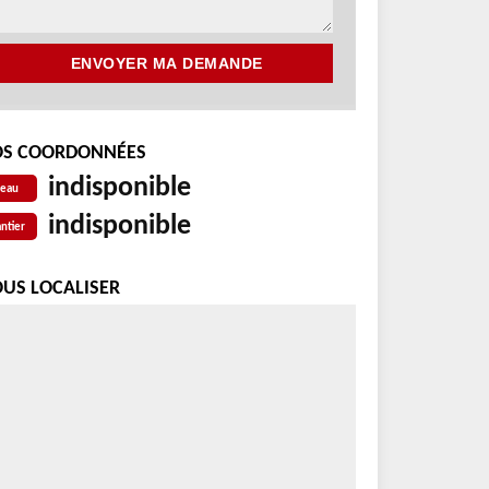
S COORDONNÉES
indisponible
reau
indisponible
ntier
US LOCALISER