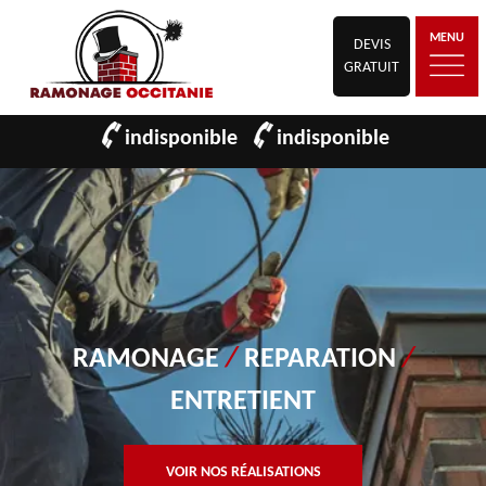
MENU
DEVIS
GRATUIT
indisponible
indisponible
RAMONAGE
/
REPARATION
/
ENTRETIENT
VOIR NOS RÉALISATIONS