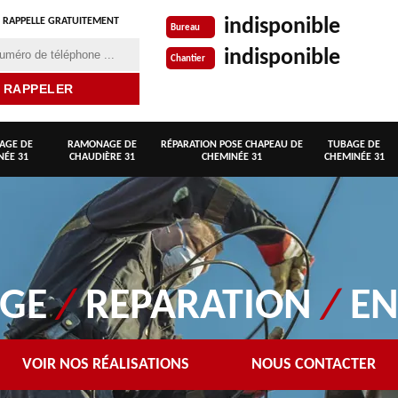
indisponible
 RAPPELLE GRATUITEMENT
Bureau
indisponible
Chantier
AGE DE
RAMONAGE DE
RÉPARATION POSE CHAPEAU DE
TUBAGE DE
NÉE 31
CHAUDIÈRE 31
CHEMINÉE 31
CHEMINÉE 31
AGE
/
REPARATION
/
EN
VOIR NOS RÉALISATIONS
NOUS CONTACTER