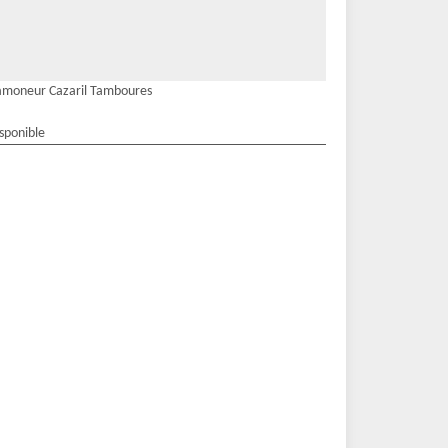
amoneur Cazaril Tamboures
isponible