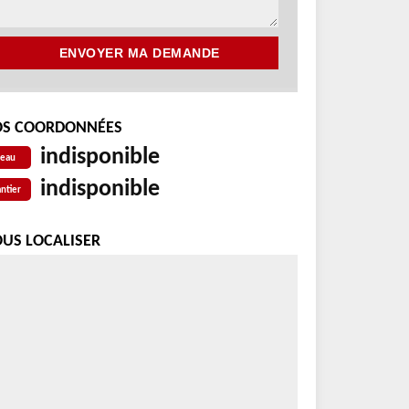
S COORDONNÉES
indisponible
reau
indisponible
ntier
US LOCALISER