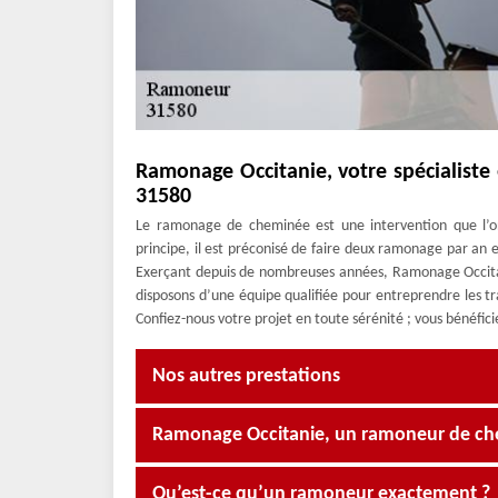
Ramonage Occitanie, votre spécialist
31580
Le ramonage de cheminée est une intervention que l’on 
principe, il est préconisé de faire deux ramonage par an et
Exerçant depuis de nombreuses années, Ramonage Occita
disposons d’une équipe qualifiée pour entreprendre les 
Confiez-nous votre projet en toute sérénité ; vous bénéfic
Nos autres prestations
Ramonage Occitanie, un ramoneur de ch
Qu’est-ce qu’un ramoneur exactement ?