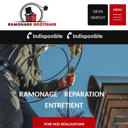
MENU
DEVIS
GRATUIT
indisponible
indisponible
RAMONAGE
/
REPARATION
/
ENTRETIENT
VOIR NOS RÉALISATIONS