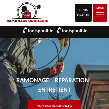
MENU
DEVIS
GRATUIT
indisponible
indisponible
RAMONAGE
/
REPARATION
/
ENTRETIENT
VOIR NOS RÉALISATIONS