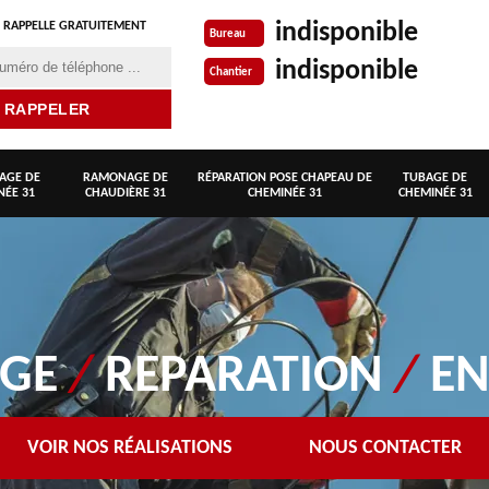
indisponible
 RAPPELLE GRATUITEMENT
Bureau
indisponible
Chantier
AGE DE
RAMONAGE DE
RÉPARATION POSE CHAPEAU DE
TUBAGE DE
NÉE 31
CHAUDIÈRE 31
CHEMINÉE 31
CHEMINÉE 31
AGE
/
REPARATION
/
EN
VOIR NOS RÉALISATIONS
NOUS CONTACTER