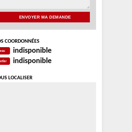
S COORDONNÉES
indisponible
reau
indisponible
ntier
US LOCALISER