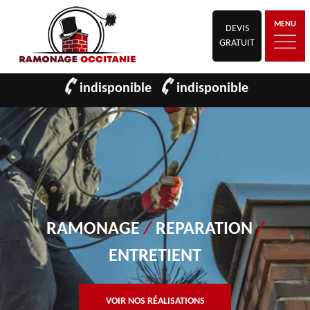
MENU
DEVIS
GRATUIT
indisponible
indisponible
RAMONAGE
/
REPARATION
/
ENTRETIENT
VOIR NOS RÉALISATIONS