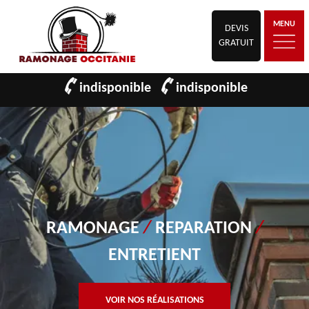
MENU
DEVIS
GRATUIT
indisponible
indisponible
RAMONAGE
/
REPARATION
/
ENTRETIENT
VOIR NOS RÉALISATIONS