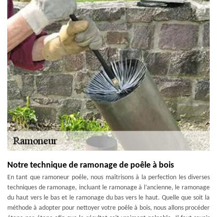
Notre technique de ramonage de poêle à bois
En tant que ramoneur poêle, nous maîtrisons à la perfection les diverses
techniques de ramonage, incluant le ramonage à l’ancienne, le ramonage
du haut vers le bas et le ramonage du bas vers le haut. Quelle que soit la
méthode à adopter pour nettoyer votre poêle à bois, nous allons procéder