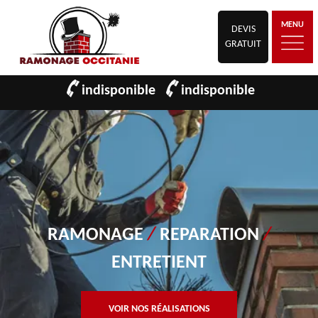
MENU
DEVIS
GRATUIT
indisponible
indisponible
RAMONAGE
/
REPARATION
/
ENTRETIENT
VOIR NOS RÉALISATIONS