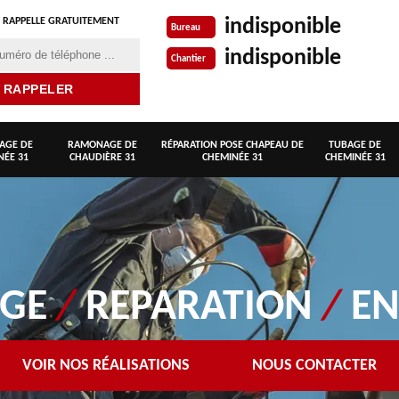
indisponible
 RAPPELLE GRATUITEMENT
Bureau
indisponible
Chantier
AGE DE
RAMONAGE DE
RÉPARATION POSE CHAPEAU DE
TUBAGE DE
NÉE 31
CHAUDIÈRE 31
CHEMINÉE 31
CHEMINÉE 31
AGE
/
REPARATION
/
EN
VOIR NOS RÉALISATIONS
NOUS CONTACTER