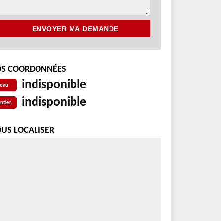
S COORDONNÉES
indisponible
reau
indisponible
ntier
US LOCALISER