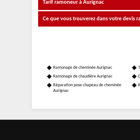
Tarif ramoneur à Aurignac
Ce que vous trouverez dans votre devis 
Ramonage de cheminée Aurignac
T
Ramonage de chaudière Aurignac
D
Réparation pose chapeau de cheminée
R
Aurignac