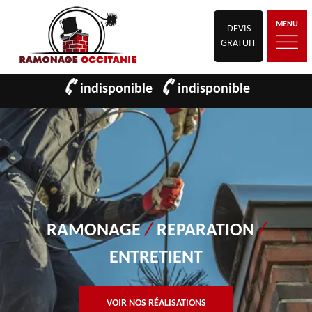
MENU
DEVIS
GRATUIT
indisponible
indisponible
RAMONAGE
/
REPARATION
/
ENTRETIENT
VOIR NOS RÉALISATIONS