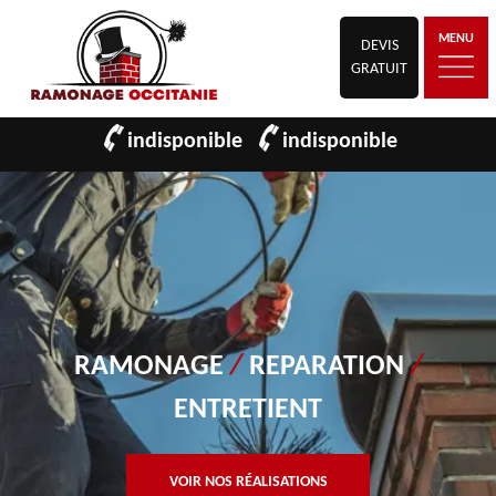
MENU
DEVIS
GRATUIT
indisponible
indisponible
RAMONAGE
/
REPARATION
/
ENTRETIENT
VOIR NOS RÉALISATIONS