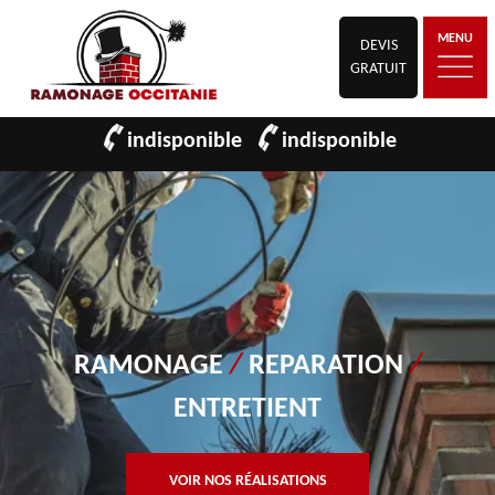
MENU
DEVIS
GRATUIT
indisponible
indisponible
RAMONAGE
/
REPARATION
/
ENTRETIENT
VOIR NOS RÉALISATIONS