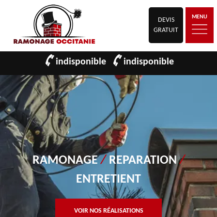
MENU
DEVIS
GRATUIT
indisponible
indisponible
RAMONAGE
/
REPARATION
/
ENTRETIENT
VOIR NOS RÉALISATIONS