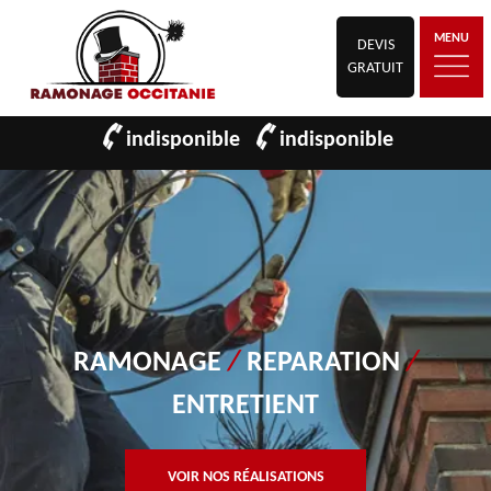
MENU
DEVIS
GRATUIT
indisponible
indisponible
RAMONAGE
/
REPARATION
/
ENTRETIENT
VOIR NOS RÉALISATIONS